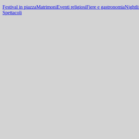
Festival in piazza
Matrimoni
Eventi religiosi
Fiere e gastronomia
Nightli
Spettacoli