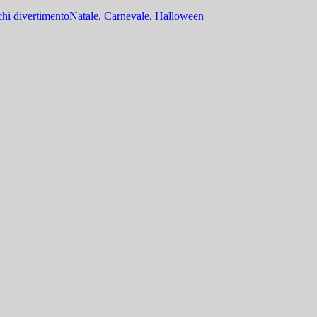
hi divertimento
Natale, Carnevale, Halloween