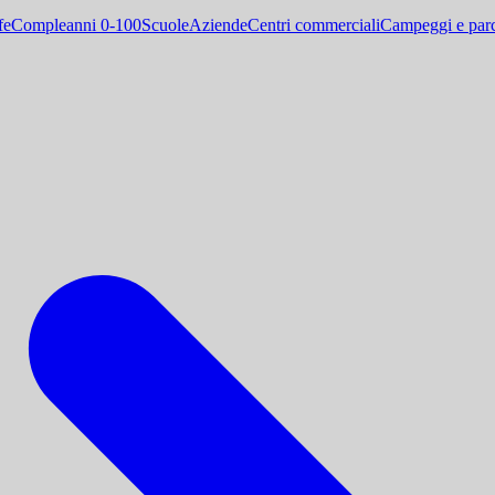
fe
Compleanni 0-100
Scuole
Aziende
Centri commerciali
Campeggi e parc