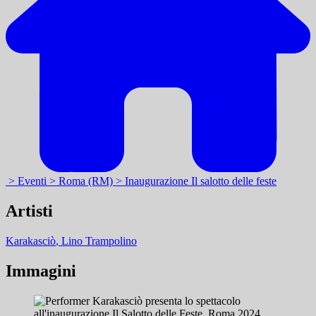
> Eventi
> Roma (RM)
> Inaugurazione Il salotto delle feste
Artisti
Karakasciò
, Lino Trampolino
Immagini