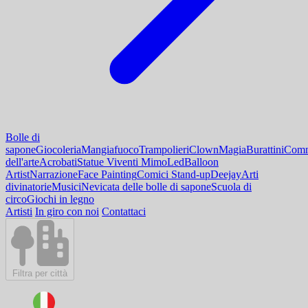
Bolle di
sapone
Giocoleria
Mangiafuoco
Trampolieri
Clown
Magia
Burattini
Comm
dell'arte
Acrobati
Statue Viventi Mimo
Led
Balloon
Artist
Narrazione
Face Painting
Comici Stand-up
Deejay
Arti
divinatorie
Musici
Nevicata delle bolle di sapone
Scuola di
circo
Giochi in legno
Artisti
In giro con noi
Contattaci
Filtra per città