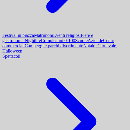
Festival in piazza
Matrimoni
Eventi religiosi
Fiere e
gastronomia
Nightlife
Compleanni 0-100
Scuole
Aziende
Centri
commerciali
Campeggi e parchi divertimento
Natale, Carnevale,
Halloween
Spettacoli