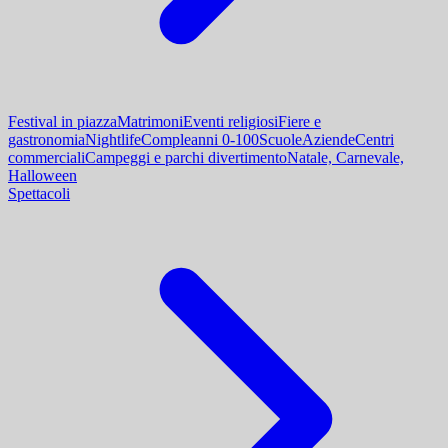
Festival in piazza
Matrimoni
Eventi religiosi
Fiere e
gastronomia
Nightlife
Compleanni 0-100
Scuole
Aziende
Centri
commerciali
Campeggi e parchi divertimento
Natale, Carnevale,
Halloween
Spettacoli