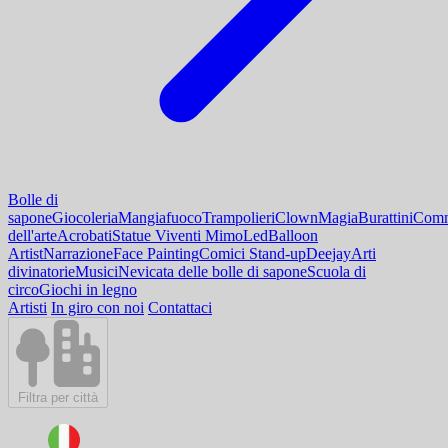
Bolle di
sapone
Giocoleria
Mangiafuoco
Trampolieri
Clown
Magia
Burattini
Comm
dell'arte
Acrobati
Statue Viventi Mimo
Led
Balloon
Artist
Narrazione
Face Painting
Comici Stand-up
Deejay
Arti
divinatorie
Musici
Nevicata delle bolle di sapone
Scuola di
circo
Giochi in legno
Artisti
In giro con noi
Contattaci
Filtra per città