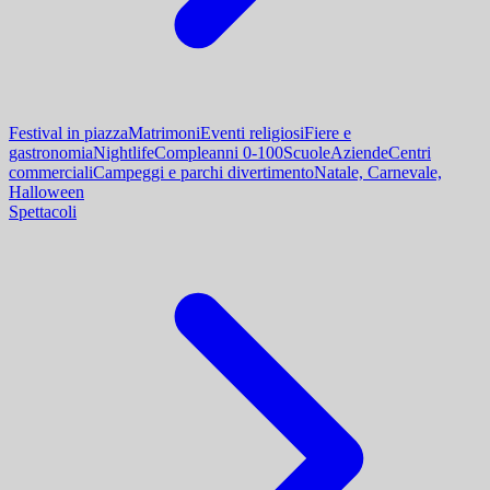
Festival in piazza
Matrimoni
Eventi religiosi
Fiere e
gastronomia
Nightlife
Compleanni 0-100
Scuole
Aziende
Centri
commerciali
Campeggi e parchi divertimento
Natale, Carnevale,
Halloween
Spettacoli