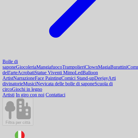
Bolle di
sapone
Giocoleria
Mangiafuoco
Trampolieri
Clown
Magia
Burattini
Comm
dell'arte
Acrobati
Statue Viventi Mimo
Led
Balloon
Artist
Narrazione
Face Painting
Comici Stand-up
Deejay
Arti
divinatorie
Musici
Nevicata delle bolle di sapone
Scuola di
circo
Giochi in legno
Artisti
In giro con noi
Contattaci
Filtra per città