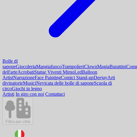
Bolle di
sapone
Giocoleria
Mangiafuoco
Trampolieri
Clown
Magia
Burattini
Comm
dell'arte
Acrobati
Statue Viventi Mimo
Led
Balloon
Artist
Narrazione
Face Painting
Comici Stand-up
Deejay
Arti
divinatorie
Musici
Nevicata delle bolle di sapone
Scuola di
circo
Giochi in legno
Artisti
In giro con noi
Contattaci
Filtra per città