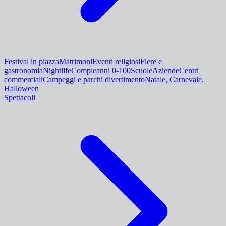
Festival in piazza
Matrimoni
Eventi religiosi
Fiere e
gastronomia
Nightlife
Compleanni 0-100
Scuole
Aziende
Centri
commerciali
Campeggi e parchi divertimento
Natale, Carnevale,
Halloween
Spettacoli