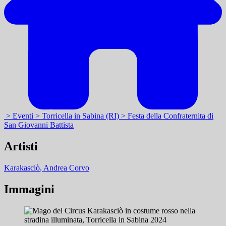
> Eventi
> Torricella in Sabina (RI)
> Festa della Confraternita di
San Giovanni Battista
Artisti
Karakasciò
, Andrea Corvo
Immagini