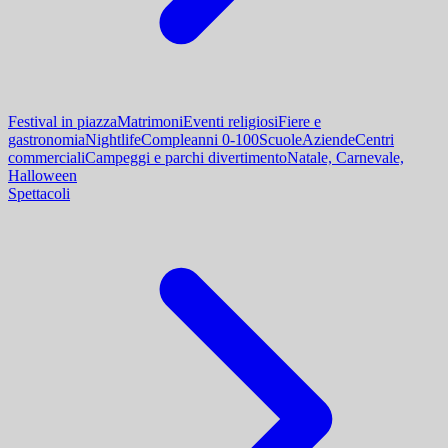
Festival in piazza
Matrimoni
Eventi religiosi
Fiere e
gastronomia
Nightlife
Compleanni 0-100
Scuole
Aziende
Centri
commerciali
Campeggi e parchi divertimento
Natale, Carnevale,
Halloween
Spettacoli