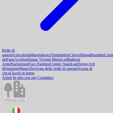
Bolle di
sapone
Giocoleria
Mangiafuoco
Trampolieri
Clown
Magia
Burattini
Comm
dell'arte
Acrobati
Statue Viventi Mimo
Led
Balloon
Artist
Narrazione
Face Painting
Comici Stand-up
Deejay
Arti
divinatorie
Musici
Nevicata delle bolle di sapone
Scuola di
circo
Giochi in legno
Artisti
In giro con noi
Contattaci
Filtra per città