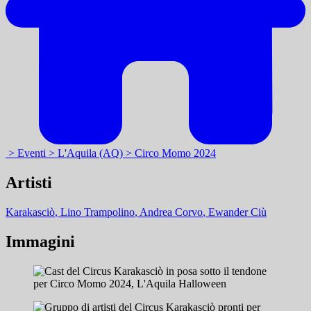
> Eventi
> L'Aquila (AQ)
> Circo Momo 2024
Artisti
Karakasciò
, Lino Trampolino
, Andrea Corvo
, Ewander Ciù
Immagini