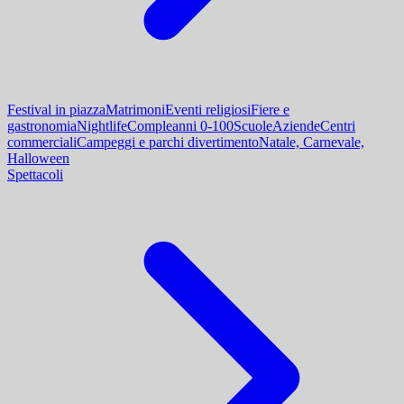
Festival in piazza
Matrimoni
Eventi religiosi
Fiere e
gastronomia
Nightlife
Compleanni 0-100
Scuole
Aziende
Centri
commerciali
Campeggi e parchi divertimento
Natale, Carnevale,
Halloween
Spettacoli