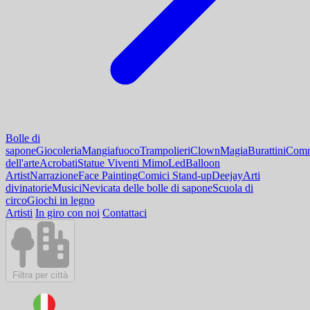
Bolle di
sapone
Giocoleria
Mangiafuoco
Trampolieri
Clown
Magia
Burattini
Comm
dell'arte
Acrobati
Statue Viventi Mimo
Led
Balloon
Artist
Narrazione
Face Painting
Comici Stand-up
Deejay
Arti
divinatorie
Musici
Nevicata delle bolle di sapone
Scuola di
circo
Giochi in legno
Artisti
In giro con noi
Contattaci
Filtra per città