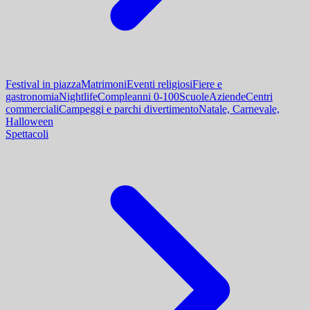
Festival in piazza
Matrimoni
Eventi religiosi
Fiere e
gastronomia
Nightlife
Compleanni 0-100
Scuole
Aziende
Centri
commerciali
Campeggi e parchi divertimento
Natale, Carnevale,
Halloween
Spettacoli