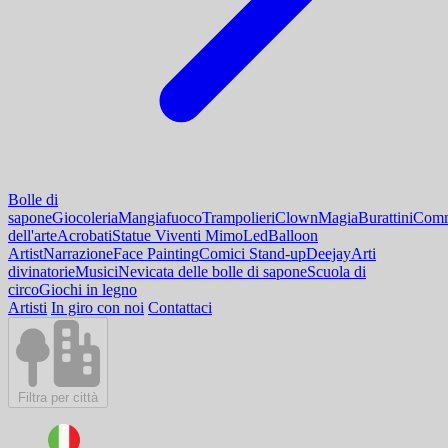
Bolle di
sapone
Giocoleria
Mangiafuoco
Trampolieri
Clown
Magia
Burattini
Comm
dell'arte
Acrobati
Statue Viventi Mimo
Led
Balloon
Artist
Narrazione
Face Painting
Comici Stand-up
Deejay
Arti
divinatorie
Musici
Nevicata delle bolle di sapone
Scuola di
circo
Giochi in legno
Artisti
In giro con noi
Contattaci
Filtra per città