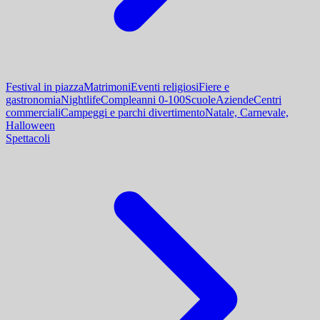
Festival in piazza
Matrimoni
Eventi religiosi
Fiere e
gastronomia
Nightlife
Compleanni 0-100
Scuole
Aziende
Centri
commerciali
Campeggi e parchi divertimento
Natale, Carnevale,
Halloween
Spettacoli