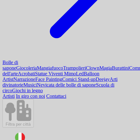
Bolle di
sapone
Giocoleria
Mangiafuoco
Trampolieri
Clown
Magia
Burattini
Comm
dell'arte
Acrobati
Statue Viventi Mimo
Led
Balloon
Artist
Narrazione
Face Painting
Comici Stand-up
Deejay
Arti
divinatorie
Musici
Nevicata delle bolle di sapone
Scuola di
circo
Giochi in legno
Artisti
In giro con noi
Contattaci
Filtra per città