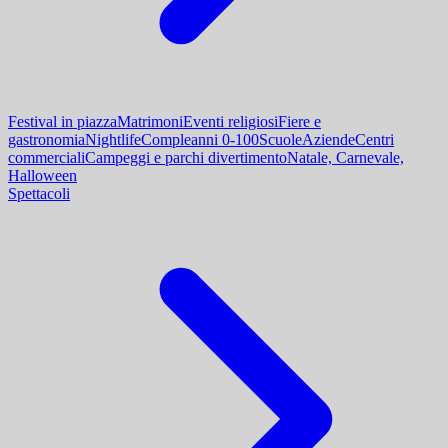
Festival in piazza
Matrimoni
Eventi religiosi
Fiere e
gastronomia
Nightlife
Compleanni 0-100
Scuole
Aziende
Centri
commerciali
Campeggi e parchi divertimento
Natale, Carnevale,
Halloween
Spettacoli