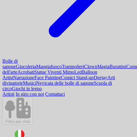
Bolle di
sapone
Giocoleria
Mangiafuoco
Trampolieri
Clown
Magia
Burattini
Comm
dell'arte
Acrobati
Statue Viventi Mimo
Led
Balloon
Artist
Narrazione
Face Painting
Comici Stand-up
Deejay
Arti
divinatorie
Musici
Nevicata delle bolle di sapone
Scuola di
circo
Giochi in legno
Artisti
In giro con noi
Contattaci
Filtra per città