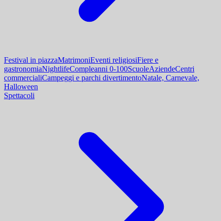
Festival in piazza
Matrimoni
Eventi religiosi
Fiere e
gastronomia
Nightlife
Compleanni 0-100
Scuole
Aziende
Centri
commerciali
Campeggi e parchi divertimento
Natale, Carnevale,
Halloween
Spettacoli