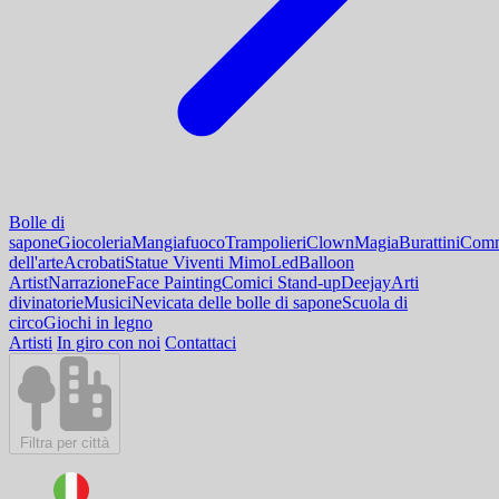
Bolle di
sapone
Giocoleria
Mangiafuoco
Trampolieri
Clown
Magia
Burattini
Comm
dell'arte
Acrobati
Statue Viventi Mimo
Led
Balloon
Artist
Narrazione
Face Painting
Comici Stand-up
Deejay
Arti
divinatorie
Musici
Nevicata delle bolle di sapone
Scuola di
circo
Giochi in legno
Artisti
In giro con noi
Contattaci
Filtra per città