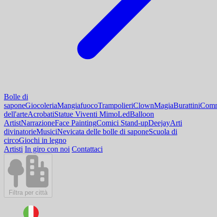
Bolle di
sapone
Giocoleria
Mangiafuoco
Trampolieri
Clown
Magia
Burattini
Comm
dell'arte
Acrobati
Statue Viventi Mimo
Led
Balloon
Artist
Narrazione
Face Painting
Comici Stand-up
Deejay
Arti
divinatorie
Musici
Nevicata delle bolle di sapone
Scuola di
circo
Giochi in legno
Artisti
In giro con noi
Contattaci
Filtra per città