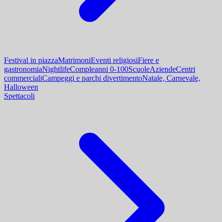
Festival in piazza
Matrimoni
Eventi religiosi
Fiere e
gastronomia
Nightlife
Compleanni 0-100
Scuole
Aziende
Centri
commerciali
Campeggi e parchi divertimento
Natale, Carnevale,
Halloween
Spettacoli