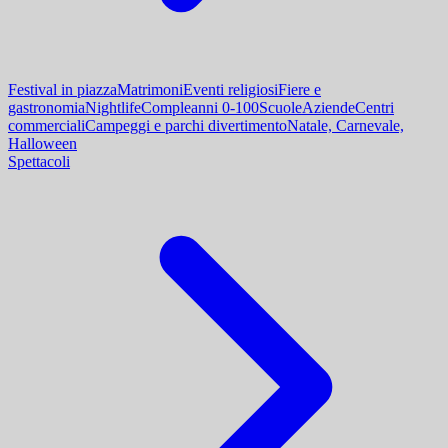
Festival in piazza
Matrimoni
Eventi religiosi
Fiere e
gastronomia
Nightlife
Compleanni 0-100
Scuole
Aziende
Centri
commerciali
Campeggi e parchi divertimento
Natale, Carnevale,
Halloween
Spettacoli