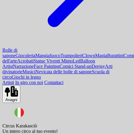
Bolle di
sapone
Giocoleria
Mangiafuoco
Trampolieri
Clown
Magia
Burattini
Comm
dell'arte
Acrobati
Statue Viventi Mimo
Led
Balloon
Artist
Narrazione
Face Painting
Comici Stand-up
Deejay
Arti
divinatorie
Musici
Nevicata delle bolle di sapone
Scuola di
circo
Giochi in legno
Artisti
In giro con noi
Contattaci
Anagni
Circus Karakasciò
Un intero circo al tuo evento!