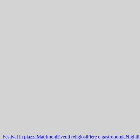
Festival in piazza
Matrimoni
Eventi religiosi
Fiere e gastronomia
Nightli