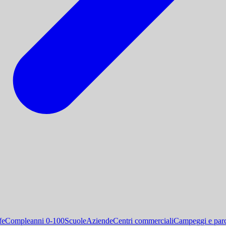
fe
Compleanni 0-100
Scuole
Aziende
Centri commerciali
Campeggi e parc