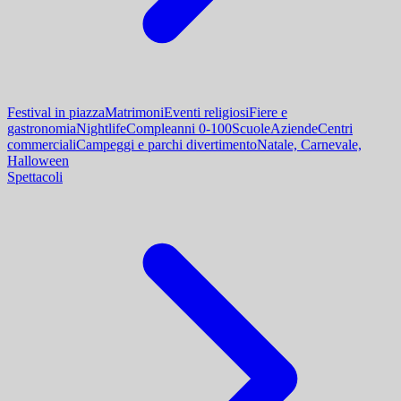
Festival in piazza
Matrimoni
Eventi religiosi
Fiere e
gastronomia
Nightlife
Compleanni 0-100
Scuole
Aziende
Centri
commerciali
Campeggi e parchi divertimento
Natale, Carnevale,
Halloween
Spettacoli