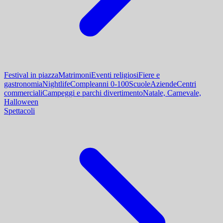
Festival in piazza
Matrimoni
Eventi religiosi
Fiere e
gastronomia
Nightlife
Compleanni 0-100
Scuole
Aziende
Centri
commerciali
Campeggi e parchi divertimento
Natale, Carnevale,
Halloween
Spettacoli