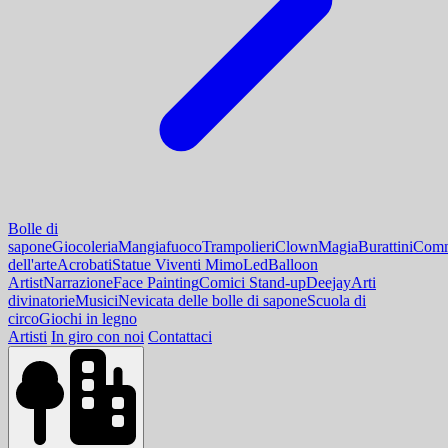
Bolle di
sapone
Giocoleria
Mangiafuoco
Trampolieri
Clown
Magia
Burattini
Comm
dell'arte
Acrobati
Statue Viventi Mimo
Led
Balloon
Artist
Narrazione
Face Painting
Comici Stand-up
Deejay
Arti
divinatorie
Musici
Nevicata delle bolle di sapone
Scuola di
circo
Giochi in legno
Artisti
In giro con noi
Contattaci