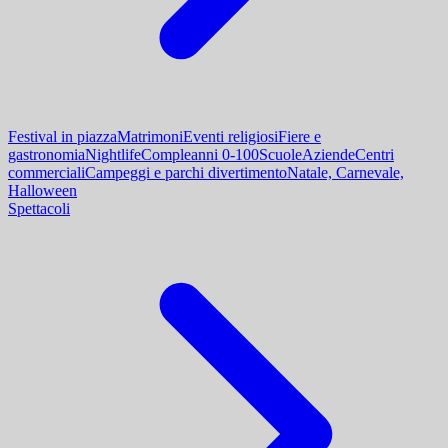
Festival in piazza
Matrimoni
Eventi religiosi
Fiere e
gastronomia
Nightlife
Compleanni 0-100
Scuole
Aziende
Centri
commerciali
Campeggi e parchi divertimento
Natale, Carnevale,
Halloween
Spettacoli