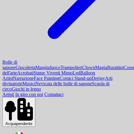
Bolle di
sapone
Giocoleria
Mangiafuoco
Trampolieri
Clown
Magia
Burattini
Comm
dell'arte
Acrobati
Statue Viventi Mimo
Led
Balloon
Artist
Narrazione
Face Painting
Comici Stand-up
Deejay
Arti
divinatorie
Musici
Nevicata delle bolle di sapone
Scuola di
circo
Giochi in legno
Artisti
In giro con noi
Contattaci
Acquapendente