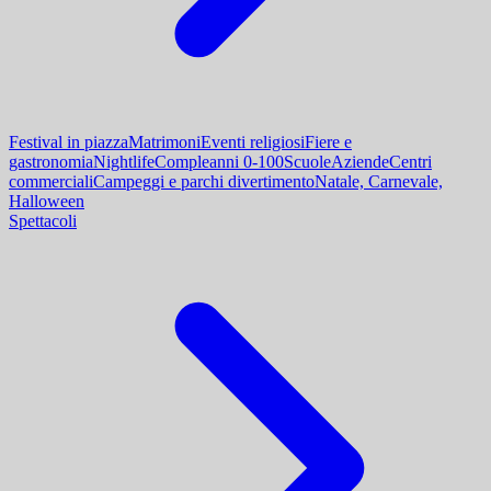
Festival in piazza
Matrimoni
Eventi religiosi
Fiere e
gastronomia
Nightlife
Compleanni 0-100
Scuole
Aziende
Centri
commerciali
Campeggi e parchi divertimento
Natale, Carnevale,
Halloween
Spettacoli