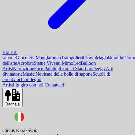
Bolle di
sapone
Giocoleria
Mangiafuoco
Trampolieri
Clown
Magia
Burattini
Comm
dell'arte
Acrobati
Statue Viventi Mimo
Led
Balloon
Artist
Narrazione
Face Painting
Comici Stand-up
Deejay
Arti
divinatorie
Musici
Nevicata delle bolle di sapone
Scuola di
circo
Giochi in legno
Artisti
In giro con noi
Contattaci
Bagnaia
Circus Karakasciò