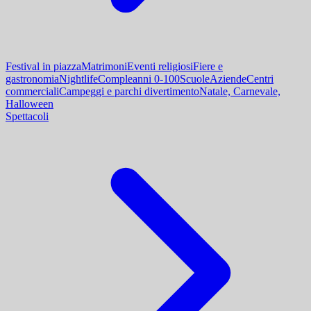
Festival in piazza
Matrimoni
Eventi religiosi
Fiere e
gastronomia
Nightlife
Compleanni 0-100
Scuole
Aziende
Centri
commerciali
Campeggi e parchi divertimento
Natale, Carnevale,
Halloween
Spettacoli