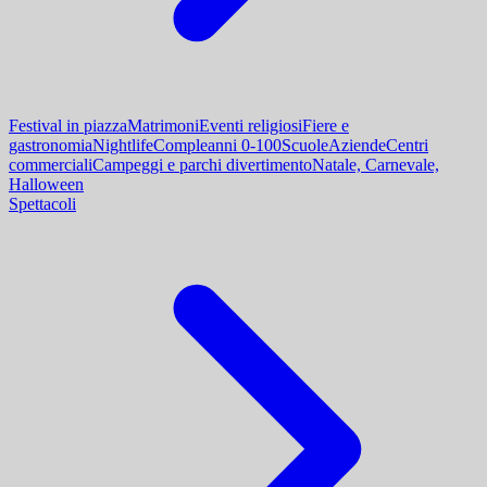
Festival in piazza
Matrimoni
Eventi religiosi
Fiere e
gastronomia
Nightlife
Compleanni 0-100
Scuole
Aziende
Centri
commerciali
Campeggi e parchi divertimento
Natale, Carnevale,
Halloween
Spettacoli