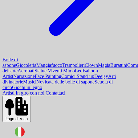
Bolle di
sapone
Giocoleria
Mangiafuoco
Trampolieri
Clown
Magia
Burattini
Comm
dell'arte
Acrobati
Statue Viventi Mimo
Led
Balloon
Artist
Narrazione
Face Painting
Comici Stand-up
Deejay
Arti
divinatorie
Musici
Nevicata delle bolle di sapone
Scuola di
circo
Giochi in legno
Artisti
In giro con noi
Contattaci
Lago di Vico