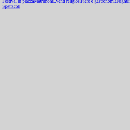
Festival in piazza
Matrimoni
Eventi religiosi
Fiere e gastronomia
Nightli
Spettacoli