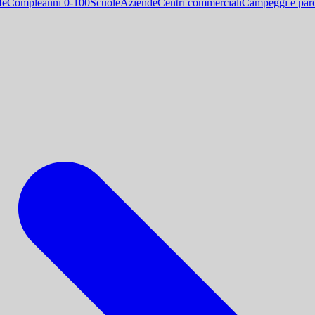
fe
Compleanni 0-100
Scuole
Aziende
Centri commerciali
Campeggi e parc