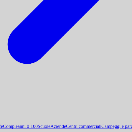
fe
Compleanni 0-100
Scuole
Aziende
Centri commerciali
Campeggi e parc