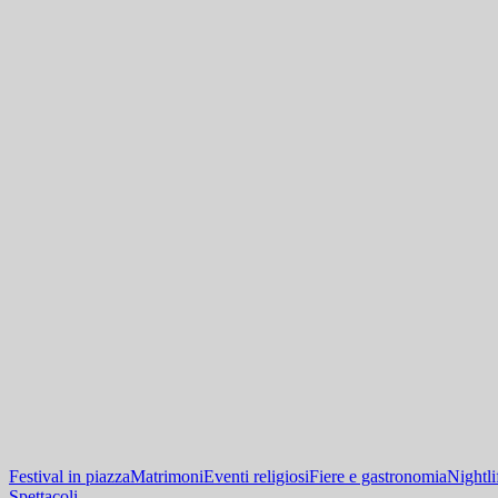
Festival in piazza
Matrimoni
Eventi religiosi
Fiere e gastronomia
Nightli
Spettacoli