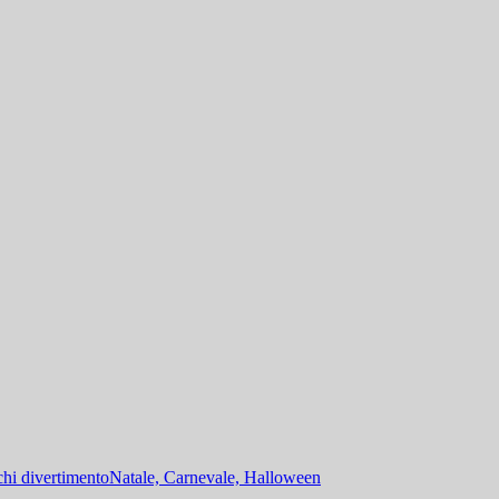
hi divertimento
Natale, Carnevale, Halloween